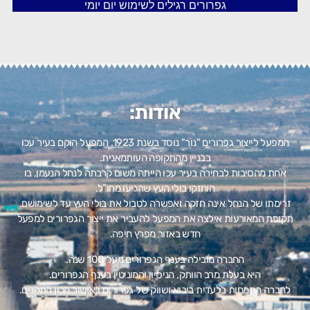
גפרורים רגילים לשימוש יום יומי
אודות:
המפעל לייצור גפרורים "נור" נוסד בשנת 1923. המפעל הוקם בעיר עכו
בבניין מהתקופה העותמאנית.
אחת מהסיבות לבחירה בעיר עכו הייתה משום קרבתה לנחל הנעמן, בו
הוחזקו בולי העץ שהגיעו מחו”ל.
זרימתו של הנחל אינה חזקה ואפשרה לטבול את בולי העץ עד לשימושם.
תקופת המאורעות אילצה את המפעל להעביר את ייצור הגפרורים למפעל
חדש באזור מפרץ חיפה.
החברה מובילה בענף הגפרורים מעל 100 שנה.
היא בעלת מרב הוותק, הניסיון והמוניטין בענף הגפרורים.
לחברה התמחות בלעדית ביבוא ושווק של גפרורים באישור מכון התקנים.