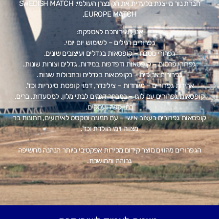
חברת נור מייצגת בלעדית את הקונצרן העולמי: SWEDISH MATCH
,EUROPE MATCH
אנו לשירותכם לאספקת:
גפרורים רגילים – לשימוש יום יומי.
גפרורי מטבח – קופסאות בגדלים ועיצובים שונים.
גפרורי פרסום – קופסאות ודפדפות במידות, גדלים וצורות שונות.
גפרורים ארוכים – בקופסאות בגדלים ובתכולות שונות.
אריזות גפרורים – מיוחדות – צילינדר, דמוי קופסת סיגריות וכד’.
קופסאות גפרורים עם לוגו – במבחר דגמים לבתי מלון, למסעדות, ברים,
בתי קפה ועסקים.
קופסאות גפרורים בעצוב אישי – עם תמונה וטקסט לאירועים, חתונות בר
מצווה וימי הולדת וכד’.
הגפרורים מהווים מוצר קידום מכירות אפקטיבי ביותר הנהנה מחשיפה
גבוהה וממושכת.